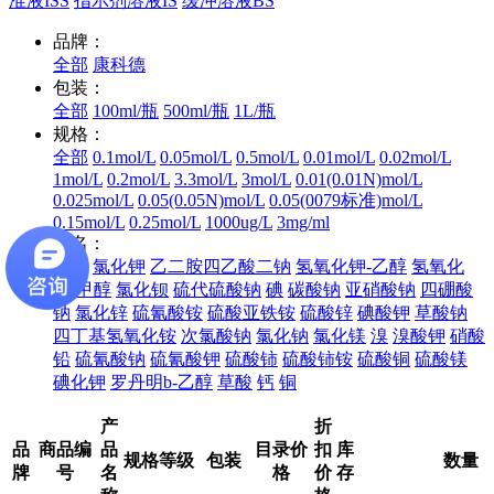
准液ISS
指示剂溶液IS
缓冲溶液BS
品牌：
全部
康科德
包装：
全部
100ml/瓶
500ml/瓶
1L/瓶
规格：
全部
0.1mol/L
0.05mol/L
0.5mol/L
0.01mol/L
0.02mol/L
1mol/L
0.2mol/L
3.3mol/L
3mol/L
0.01(0.01N)mol/L
0.025mol/L
0.05(0.05N)mol/L
0.05(0079标准)mol/L
0.15mol/L
0.25mol/L
1000ug/L
3mg/ml
品名：
全部
氯化钾
乙二胺四乙酸二钠
氢氧化钾-乙醇
氢氧化
钾-甲醇
氯化钡
硫代硫酸钠
碘
碳酸钠
亚硝酸钠
四硼酸
钠
氯化锌
硫氰酸铵
硫酸亚铁铵
硫酸锌
碘酸钾
草酸钠
四丁基氢氧化铵
次氯酸钠
氯化钠
氯化镁
溴
溴酸钾
硝酸
铅
硫氰酸钠
硫氰酸钾
硫酸铈
硫酸铈铵
硫酸铜
硫酸镁
碘化钾
罗丹明b-乙醇
草酸
钙
铜
产
折
品
商品编
品
目录价
扣
库
规格等级
包装
数量
牌
号
名
格
价
存