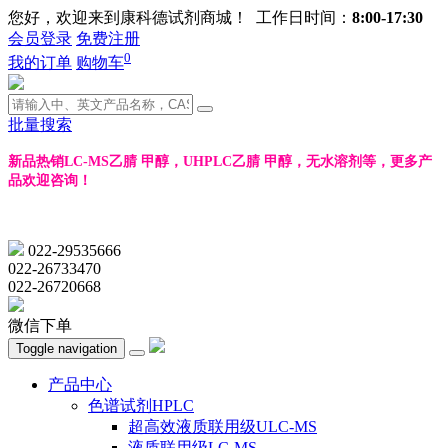
您好，欢迎来到康科德试剂商城！ 工作日时间：
8:00-17:30
会员登录
免费注册
0
我的订单
购物车
批量搜索
新品热销LC-MS乙腈 甲醇，UHPLC乙腈 甲醇，无水溶剂等，更多产
品欢迎咨询！
022-29535666
022-26733470
022-26720668
微信下单
Toggle navigation
产品中心
色谱试剂HPLC
超高效液质联用级ULC-MS
液质联用级LC-MS