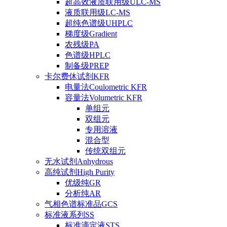
超高效液质联用级ULC-MS
液质联用级LC-MS
超纯色谱级UHPLC
梯度级Gradient
农残级PA
色谱级HPLC
制备级PREP
卡尔费休试剂KFR
电量法Coulometric KFR
容量法Volumetric KFR
单组元
双组元
专用溶液
混合型
传统双组元
无水试剂Anhydrous
高纯试剂High Purity
优级纯GR
分析纯AR
气相色谱标准品GCS
标准液系列SS
标准滴定液STS