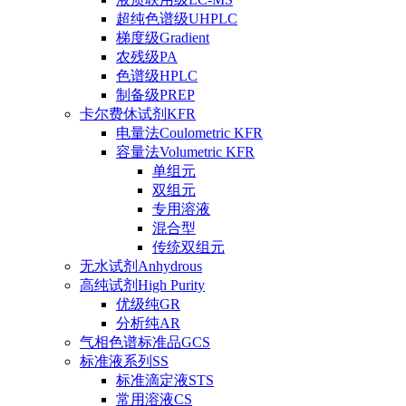
超纯色谱级UHPLC
梯度级Gradient
农残级PA
色谱级HPLC
制备级PREP
卡尔费休试剂KFR
电量法Coulometric KFR
容量法Volumetric KFR
单组元
双组元
专用溶液
混合型
传统双组元
无水试剂Anhydrous
高纯试剂High Purity
优级纯GR
分析纯AR
气相色谱标准品GCS
标准液系列SS
标准滴定液STS
常用溶液CS