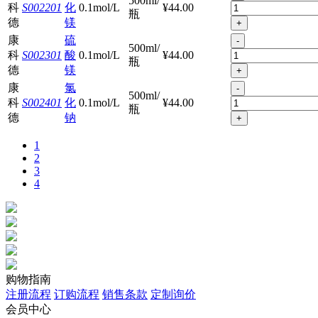
500ml/
科
S002201
化
0.1mol/L
¥44.00
瓶
德
镁
+
康
硫
-
500ml/
科
S002301
酸
0.1mol/L
¥44.00
瓶
德
镁
+
康
氯
-
500ml/
科
S002401
化
0.1mol/L
¥44.00
瓶
德
钠
+
1
2
3
4
购物指南
注册流程
订购流程
销售条款
定制询价
会员中心