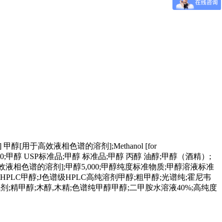
] 甲醇[用于高效液相色谱的溶剂];Methanol [for
 300;甲醇 USP标准品;甲醇 标准品;甲醇 丙醇 油醇;甲醇（酒精）;
用于高效液相色谱的溶剂];甲醇5,000;甲醇纯度标准物质;甲醇溶液标准
PLC甲醇;J色谱级HPLC高纯溶剂甲醇;粗甲醇;光谱纯;霍尼韦
析试剂;精甲醇;木醇,木精;色谱纯甲醇甲醇;二甲胺水溶液40%;高纯度