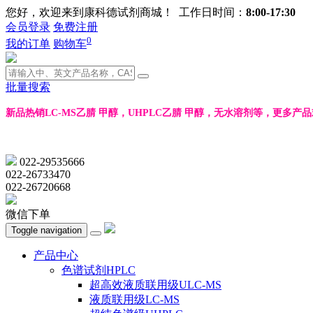
您好，欢迎来到康科德试剂商城！ 工作日时间：
8:00-17:30
会员登录
免费注册
0
我的订单
购物车
批量搜索
新品热销LC-MS乙腈 甲醇，UHPLC乙腈 甲醇，无水溶剂等，更多产
022-29535666
022-26733470
022-26720668
微信下单
Toggle navigation
产品中心
色谱试剂HPLC
超高效液质联用级ULC-MS
液质联用级LC-MS