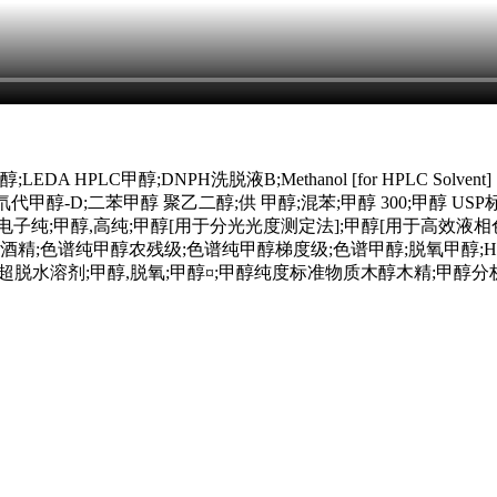
PLC甲醇;DNPH洗脱液B;Methanol [for HPLC Solvent] 甲醇[
代甲醇-D;二苯甲醇 聚乙二醇;供 甲醇;混苯;甲醇 300;甲醇 US
LC;甲醇,电子纯;甲醇,高纯;甲醇[用于分光光度测定法];甲醇[用于高效
精;色谱纯甲醇农残级;色谱纯甲醇梯度级;色谱甲醇;脱氧甲醇;HP
脱水;甲醇,超脱水溶剂;甲醇,脱氧;甲醇¤;甲醇纯度标准物质木醇木精;甲