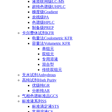
液质联用级LC-MS
超纯色谱级UHPLC
梯度级Gradient
农残级PA
色谱级HPLC
制备级PREP
卡尔费休试剂KFR
电量法Coulometric KFR
容量法Volumetric KFR
单组元
双组元
专用溶液
混合型
传统双组元
无水试剂Anhydrous
高纯试剂High Purity
优级纯GR
分析纯AR
气相色谱标准品GCS
标准液系列SS
标准滴定液STS
常用溶液CS