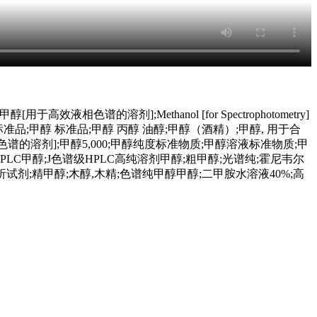
用于高效液相色谱的溶剂];Methanol [for Spectrophotometry]
P标准品;甲醇 标准品;甲醇 丙醇 油醇;甲醇（酒精）;甲醇, 用于合
液相色谱的溶剂];甲醇5,000;甲醇纯度标准物质;甲醇溶液标准物质;甲
LC甲醇;J色谱级HPLC高纯溶剂甲醇;粗甲醇;光谱纯;霍尼韦尔
醇分析试剂;精甲醇;木醇,木精;色谱纯甲醇甲醇;二甲胺水溶液40%;高