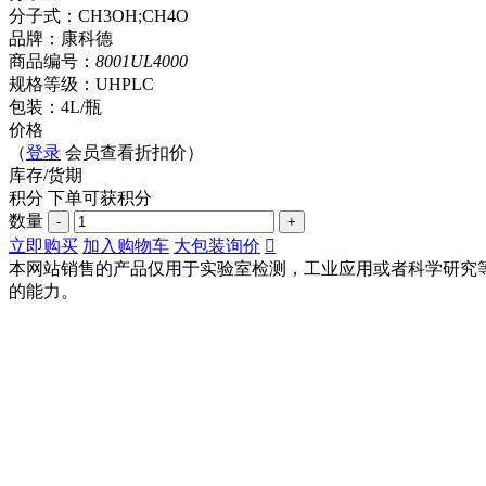
分子式：CH3OH;CH4O
品牌：康科德
商品编号：
8001UL4000
规格等级：UHPLC
包装：4L/瓶
价格
（
登录
会员查看折扣价）
库存/货期
积分
下单可获
积分
数量
-
+
立即购买
加入购物车
大包装询价

本网站销售的产品仅用于实验室检测，工业应用或者科学研究
的能力。