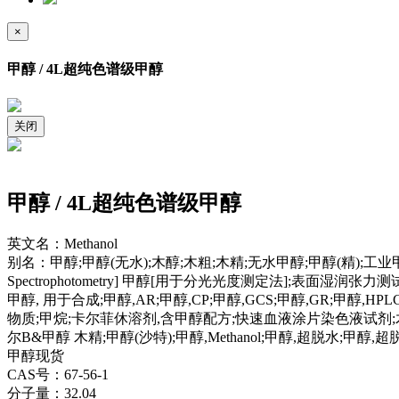
×
甲醇 / 4L超纯色谱级甲醇
关闭
甲醇 / 4L超纯色谱级甲醇
英文名：Methanol
别名：甲醇;甲醇(无水);木醇;木粗;木精;无水甲醇;甲醇(精);工业甲醇;LEDA
Spectrophotometry] 甲醇[用于分光光度测定法];表面湿润张
甲醇, 用于合成;甲醇,AR;甲醇,CP;甲醇,GCS;甲醇,GR;甲醇
物质;甲烷;卡尔菲休溶剂,含甲醇配方;快速血液涂片染色液试剂;木
尔B&甲醇 木精;甲醇(沙特);甲醇,Methanol;甲醇,超脱水
甲醇现货
CAS号：67-56-1
分子量：32.04