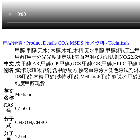
产品详情 / Product Details
COA
MSDS
技术资料 / Technicals
甲醇;甲醇(无水);木醇;木粗;木精;无水甲醇;甲醇(精);工业甲醇;LEDA H
甲醇[用于分光光度测定法];表面湿润张力测试剂NO.22.6;氘
中文
成;甲醇,AR;甲醇,CP;甲醇,GCS;甲醇,GR;甲醇,HP
别名
烷;卡尔菲休溶剂,含甲醇配方;快速血液涂片染色液试剂;木酒
B&甲醇 木精;甲醇(沙特);甲醇,Methanol;甲醇,超
纯度甲醇现货
英文
Methanol
名称
CAS
67-56-1
号
分子
CH3OH;CH4O
式
分子
32.04
量