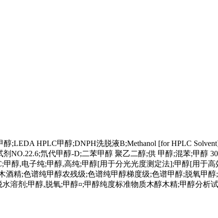
 HPLC甲醇;DNPH洗脱液B;Methanol [for HPLC Solvent
力测试剂NO.22.6;氘代甲醇-D;二苯甲醇 聚乙二醇;供 甲醇;混苯;甲醇
,HPLC;甲醇,电子纯;甲醇,高纯;甲醇[用于分光光度测定法];甲醇[
酒精;色谱纯甲醇农残级;色谱纯甲醇梯度级;色谱甲醇;脱氧甲醇;H
;甲醇,超脱水溶剂;甲醇,脱氧;甲醇¤;甲醇纯度标准物质木醇木精;甲醇分