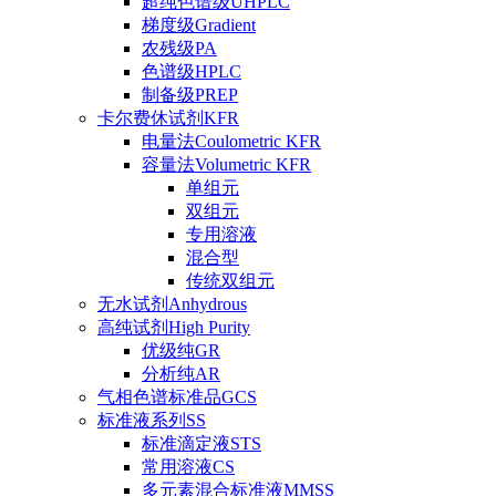
超纯色谱级UHPLC
梯度级Gradient
农残级PA
色谱级HPLC
制备级PREP
卡尔费休试剂KFR
电量法Coulometric KFR
容量法Volumetric KFR
单组元
双组元
专用溶液
混合型
传统双组元
无水试剂Anhydrous
高纯试剂High Purity
优级纯GR
分析纯AR
气相色谱标准品GCS
标准液系列SS
标准滴定液STS
常用溶液CS
多元素混合标准液MMSS