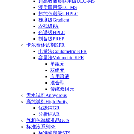
超高效液质联用级ULC-MS
液质联用级LC-MS
超纯色谱级UHPLC
梯度级Gradient
农残级PA
色谱级HPLC
制备级PREP
卡尔费休试剂KFR
电量法Coulometric KFR
容量法Volumetric KFR
单组元
双组元
专用溶液
混合型
传统双组元
无水试剂Anhydrous
高纯试剂High Purity
优级纯GR
分析纯AR
气相色谱标准品GCS
标准液系列SS
标准滴定液STS