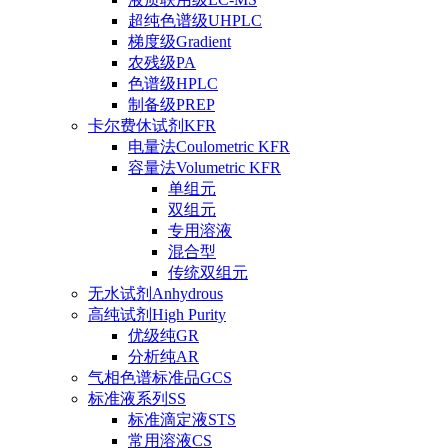
超纯色谱级UHPLC
梯度级Gradient
农残级PA
色谱级HPLC
制备级PREP
卡尔费休试剂KFR
电量法Coulometric KFR
容量法Volumetric KFR
单组元
双组元
专用溶液
混合型
传统双组元
无水试剂Anhydrous
高纯试剂High Purity
优级纯GR
分析纯AR
气相色谱标准品GCS
标准液系列SS
标准滴定液STS
常用溶液CS