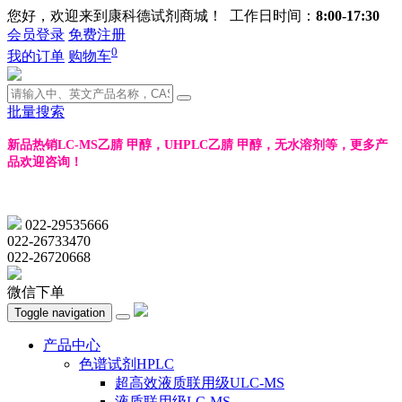
您好，欢迎来到康科德试剂商城！ 工作日时间：
8:00-17:30
会员登录
免费注册
0
我的订单
购物车
批量搜索
新品热销LC-MS乙腈 甲醇，UHPLC乙腈 甲醇，无水溶剂等，更多产
品欢迎咨询！
022-29535666
022-26733470
022-26720668
微信下单
Toggle navigation
产品中心
色谱试剂HPLC
超高效液质联用级ULC-MS
液质联用级LC-MS