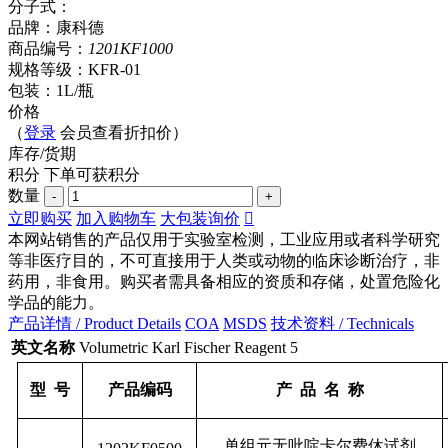
分子式：
品牌：康科德
商品编号：
1201KF1000
规格等级：KFR-01
包装：1L/瓶
价格
（
登录
会员查看折扣价）
库存/货期
积分
下单可获
积分
数量
-
+
立即购买
加入购物车
大包装询价

本网站销售的产品仅用于实验室检测，工业应用或者科学研究
等非医疗目的，不可直接用于人类或动物的临床诊断治疗，非
药用，非食用。购买者需具备相应的资质和存储，处置危险化
学品的能力。
产品详情 / Product Details
COA
MSDS
技术资料 / Technicals
英文名称
Volumetric Karl Fischer Reagent 5
型 号
产品编码
产 品 名 称
单组元无吡啶卡尔费休试剂