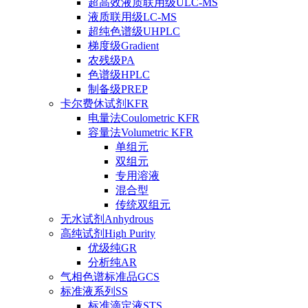
超高效液质联用级ULC-MS
液质联用级LC-MS
超纯色谱级UHPLC
梯度级Gradient
农残级PA
色谱级HPLC
制备级PREP
卡尔费休试剂KFR
电量法Coulometric KFR
容量法Volumetric KFR
单组元
双组元
专用溶液
混合型
传统双组元
无水试剂Anhydrous
高纯试剂High Purity
优级纯GR
分析纯AR
气相色谱标准品GCS
标准液系列SS
标准滴定液STS