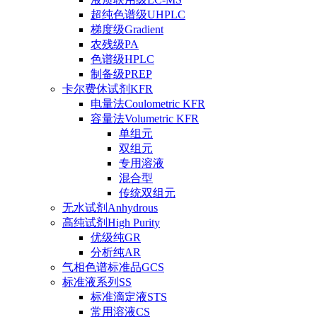
超纯色谱级UHPLC
梯度级Gradient
农残级PA
色谱级HPLC
制备级PREP
卡尔费休试剂KFR
电量法Coulometric KFR
容量法Volumetric KFR
单组元
双组元
专用溶液
混合型
传统双组元
无水试剂Anhydrous
高纯试剂High Purity
优级纯GR
分析纯AR
气相色谱标准品GCS
标准液系列SS
标准滴定液STS
常用溶液CS