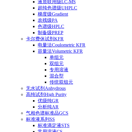
液质联用级LC-MS
超纯色谱级UHPLC
梯度级Gradient
农残级PA
色谱级HPLC
制备级PREP
卡尔费休试剂KFR
电量法Coulometric KFR
容量法Volumetric KFR
单组元
双组元
专用溶液
混合型
传统双组元
无水试剂Anhydrous
高纯试剂High Purity
优级纯GR
分析纯AR
气相色谱标准品GCS
标准液系列SS
标准滴定液STS
常用溶液CS