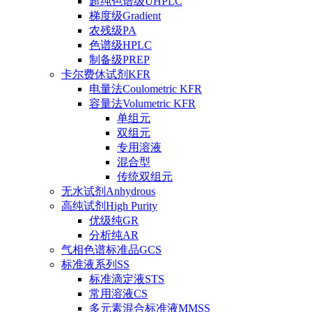
超纯色谱级UHPLC
梯度级Gradient
农残级PA
色谱级HPLC
制备级PREP
卡尔费休试剂KFR
电量法Coulometric KFR
容量法Volumetric KFR
单组元
双组元
专用溶液
混合型
传统双组元
无水试剂Anhydrous
高纯试剂High Purity
优级纯GR
分析纯AR
气相色谱标准品GCS
标准液系列SS
标准滴定液STS
常用溶液CS
多元素混合标准液MMSS