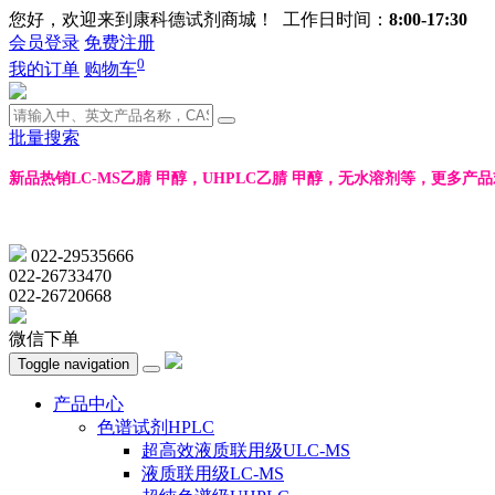
您好，欢迎来到康科德试剂商城！ 工作日时间：
8:00-17:30
会员登录
免费注册
0
我的订单
购物车
批量搜索
新品热销LC-MS乙腈 甲醇，UHPLC乙腈 甲醇，无水溶剂等，更多产
022-29535666
022-26733470
022-26720668
微信下单
Toggle navigation
产品中心
色谱试剂HPLC
超高效液质联用级ULC-MS
液质联用级LC-MS