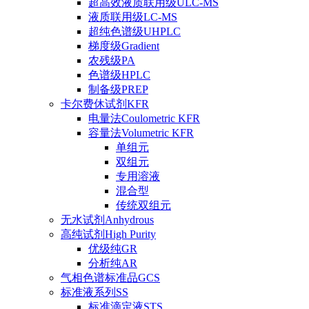
超高效液质联用级ULC-MS
液质联用级LC-MS
超纯色谱级UHPLC
梯度级Gradient
农残级PA
色谱级HPLC
制备级PREP
卡尔费休试剂KFR
电量法Coulometric KFR
容量法Volumetric KFR
单组元
双组元
专用溶液
混合型
传统双组元
无水试剂Anhydrous
高纯试剂High Purity
优级纯GR
分析纯AR
气相色谱标准品GCS
标准液系列SS
标准滴定液STS