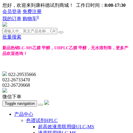
您好，欢迎来到康科德试剂商城！ 工作日时间：
8:00-17:30
会员登录
免费注册
0
我的订单
购物车
批量搜索
新品热销LC-MS乙腈 甲醇，UHPLC乙腈 甲醇，无水溶剂等，更多产
品欢迎咨询！
022-29535666
022-26733470
022-26720668
微信下单
Toggle navigation
产品中心
色谱试剂HPLC
超高效液质联用级ULC-MS
液质联用级LC-MS