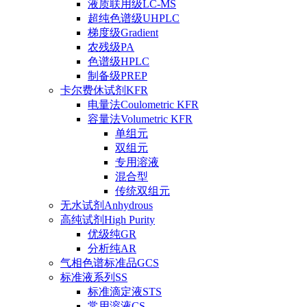
液质联用级LC-MS
超纯色谱级UHPLC
梯度级Gradient
农残级PA
色谱级HPLC
制备级PREP
卡尔费休试剂KFR
电量法Coulometric KFR
容量法Volumetric KFR
单组元
双组元
专用溶液
混合型
传统双组元
无水试剂Anhydrous
高纯试剂High Purity
优级纯GR
分析纯AR
气相色谱标准品GCS
标准液系列SS
标准滴定液STS
常用溶液CS