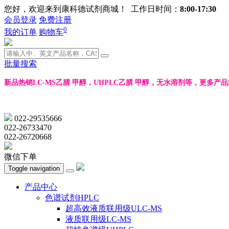
您好，欢迎来到康科德试剂商城！ 工作日时间：
8:00-17:30
会员登录
免费注册
0
我的订单
购物车
批量搜索
新品热销LC-MS乙腈 甲醇，UHPLC乙腈 甲醇，无水溶剂等，更多产
022-29535666
022-26733470
022-26720668
微信下单
Toggle navigation
产品中心
色谱试剂HPLC
超高效液质联用级ULC-MS
液质联用级LC-MS