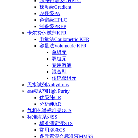
超纯色谱级UHPLC
梯度级Gradient
农残级PA
色谱级HPLC
制备级PREP
卡尔费休试剂KFR
电量法Coulometric KFR
容量法Volumetric KFR
单组元
双组元
专用溶液
混合型
传统双组元
无水试剂Anhydrous
高纯试剂High Purity
优级纯GR
分析纯AR
气相色谱标准品GCS
标准液系列SS
标准滴定液STS
常用溶液CS
多元素混合标准液MMSS